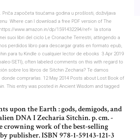
. Priča započeta tisućama godina u prošlosti, doživljava
menu Where can I download a free PDF version of The
 https://www.amazon.in/dp/1591432294/ref= la storia
ei suoi libri del ciclo Le Cronache Terrestri, attingendo a
s reinos perdidos libro para descargar gratis en formato epub,
chin para tu Kindle o cualquier lector de ebooks 3 Apr 2019
 paleo-SETI), often labeled comments on this with regard to
ión sobre los libros de Sitchin Zecharia? Te damos
s donde comprarlas. 12 May 2014 Posts about Lost Book of
chin. This entry was posted in Ancient Wisdom and tagged
nts upon the Earth : gods, demigods, and
alien DNA I Zecharia Sitchin. p. cm. -
 crowning work of the best-selling
d by publisher. ISBN 978-1-59143-121-3