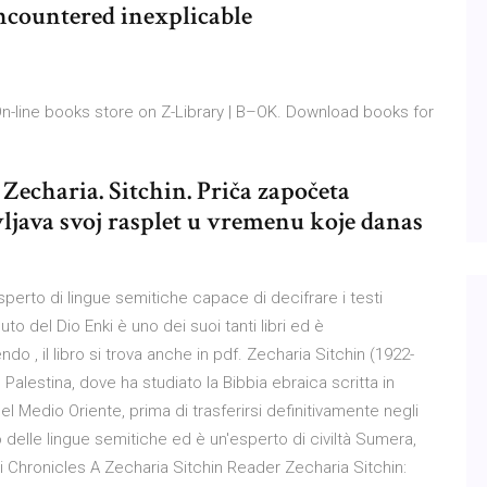
 encountered inexplicable
 On-line books store on Z-Library | B–OK. Download books for
Zecharia. Sitchin. Priča započeta
vljava svoj rasplet u vremenu koje danas
perto di lingue semitiche capace di decifrare i testi
uto del Dio Enki è uno dei suoi tanti libri ed è
ndo , il libro si trova anche in pdf. Zecharia Sitchin (1922-
Palestina, dove ha studiato la Bibbia ebraica scritta in
el Medio Oriente, prima di trasferirsi definitivamente negli
dio delle lingue semitiche ed è un'esperto di civiltà Sumera,
 Chronicles A Zecharia Sitchin Reader Zecharia Sitchin: