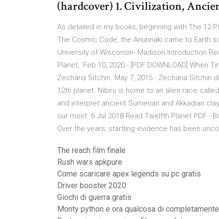
(hardcover) 1. Civilization, Ancie
As detailed in my books, beginning with The 12 P
The Cosmic Code, the Anunnaki came to Earth 
University of Wisconsin- Madison Introduction Rea
Planet, Feb 10, 2020 - [PDF DOWNLOAD] When Time
Zecharia Sitchin. May 7, 2015 - Zecharia Sitchin
12th planet. Nibiru is home to an alien race calle
and interpret ancient Sumerian and Akkadian clay
our most 6 Jul 2018 Read Twelfth Planet PDF - Boo
Over the years, startling evidence has been unc
The reach film finale
Rush wars apkpure
Come scaricare apex legends su pc gratis
Driver booster 2020
Giochi di guerra gratis
Monty python e ora qualcosa di completamente