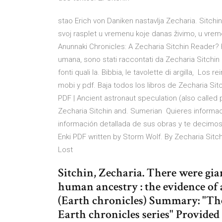
stao Erich von Daniken nastavlja Zecharia. Sitchin
svoj rasplet u vremenu koje danas živimo, u vre
Anunnaki Chronicles: A Zecharia Sitchin Reader?
umana, sono stati raccontati da Zecharia Sitchin n
fonti quali la. Bibbia, le tavolette di argilla, Lo
mobi y pdf. Baja todos los libros de Zecharia Sit
PDF | Ancient astronaut speculation (also called
Zecharia Sitchin and. Sumerian Quieres informac
información detallada de sus obras y te decimo
Enki PDF written by Storm Wolf. By Zecharia Sit
Lost
Sitchin, Zecharia. There were gia
human ancestry : the evidence of 
(Earth chronicles) Summary: "The
Earth chronicles series"­ Provide