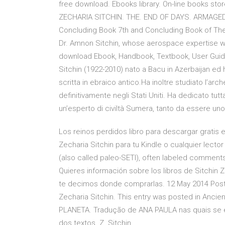
free download. Ebooks library. On-line books sto
ZECHARIA SITCHIN. THE. END OF DAYS. ARMAGE
Concluding Book 7th and Concluding Book of The 
Dr. Amnon Sitchin, whose aerospace expertise was 
download Ebook, Handbook, Textbook, User Guide P
Sitchin (1922-2010) nato a Bacu in Azerbaijan ed h
scritta in ebraico antico.Ha inoltre studiato l’arch
definitivamente negli Stati Uniti. Ha dedicato tutt
un’esperto di civiltà Sumera, tanto da essere uno
Los reinos perdidos libro para descargar gratis 
Zecharia Sitchin para tu Kindle o cualquier lect
(also called paleo-SETI), often labeled comments
Quieres información sobre los libros de Sitchin
te decimos donde comprarlas. 12 May 2014 Posts
Zecharia Sitchin. This entry was posted in Anci
PLANETA. Tradução de ANA PAULA nas quais se 
dos textos. Z. Sitchin