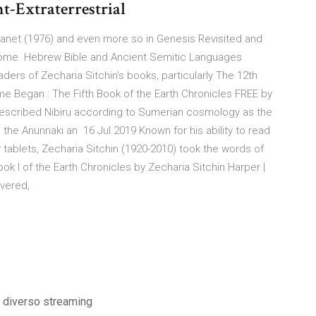
nt-Extraterrestrial
lanet (1976) and even more so in Genesis Revisited and
some Hebrew Bible and Ancient Semitic Languages
ders of Zecharia Sitchin's books, particularly The 12th
 Began : The Fifth Book of the Earth Chronicles FREE by
 described Nibiru according to Sumerian cosmology as the
d the Anunnaki an 16 Jul 2019 Known for his ability to read
 tablets, Zecharia Sitchin (1920-2010) took the words of
k I of the Earth Chronicles by Zecharia Sitchin Harper |
overed,
 diverso streaming