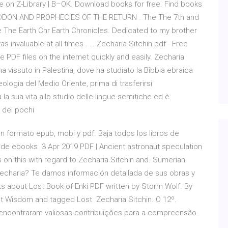
re on Z-Library | B–OK. Download books for free. Find books
DDON AND PROPHECIES OF THE RETURN . The The 7th and
The Earth Chr Earth Chronicles. Dedicated to my brother
invaluable at all times . … Zecharia Sitchin.pdf - Free
DF files on the internet quickly and easily. Zecharia
a vissuto in Palestina, dove ha studiato la Bibbia ebraica
eologia del Medio Oriente, prima di trasferirsi
a la sua vita allo studio delle lingue semitiche ed è
 dei pochi
en formato epub, mobi y pdf. Baja todos los libros de
or de ebooks 3 Apr 2019 PDF | Ancient astronaut speculation
 on this with regard to Zecharia Sitchin and. Sumerian
 Zecharia? Te damos información detallada de sus obras y
 about Lost Book of Enki PDF written by Storm Wolf. By
ent Wisdom and tagged Lost Zecharia Sitchin. O 12º.
encontraram valiosas contribuições para a compreensão