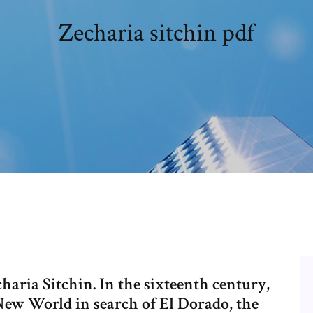
Zecharia sitchin pdf
ria Sitchin. In the sixteenth century,
ew World in search of El Dorado, the