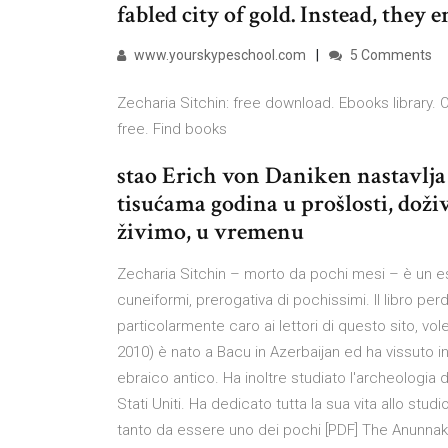
fabled city of gold. Instead, they
www.yourskypeschool.com
5 Comments
Zecharia Sitchin: free download. Ebooks library.
free. Find books
stao Erich von Daniken nastavlja 
tisućama godina u prošlosti, doži
živimo, u vremenu
Zecharia Sitchin – morto da pochi mesi – è un es
cuneiformi, prerogativa di pochissimi. Il libro perd
particolarmente caro ai lettori di questo sito, vole
2010) è nato a Bacu in Azerbaijan ed ha vissuto in 
ebraico antico. Ha inoltre studiato l'archeologia d
Stati Uniti. Ha dedicato tutta la sua vita allo stu
tanto da essere uno dei pochi [PDF] The Anunnaki