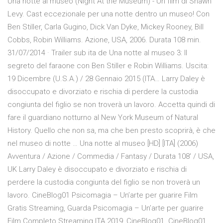
Una notte al museo (Night At the Museum) - Un film di Shawn
Levy. Cast eccezionale per una notte dentro un museo! Con
Ben Stiller, Carla Gugino, Dick Van Dyke, Mickey Rooney, Bill
Cobbs, Robin Williams. Azione, USA, 2006. Durata 108 min.
31/07/2014 · Trailer sub ita de Una notte al museo 3: Il
segreto del faraone con Ben Stiller e Robin Williams. Uscita:
19 Dicembre (U.S.A.) / 28 Gennaio 2015 (ITA… Larry Daley è
disoccupato e divorziato e rischia di perdere la custodia
congiunta del figlio se non troverà un lavoro. Accetta quindi di
fare il guardiano notturno al New York Museum of Natural
History. Quello che non sa, ma che ben presto scoprirà, è che
nel museo di notte … Una notte al museo [HD] [ITA] (2006)
Avventura / Azione / Commedia / Fantasy / Durata 108′ / USA,
UK Larry Daley è disoccupato e divorziato e rischia di
perdere la custodia congiunta del figlio se non troverà un
lavoro. CineBlog01 Psicomagia – Un’arte per guarire Film
Gratis Streaming, Guarda Psicomagia – Un’arte per guarire
Film Completo Streaming ITA 2019, CineBlog01. CineBlog01.