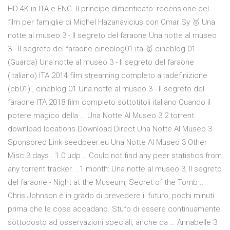
HD 4K in ITA e ENG. Il principe dimenticato: recensione del
film per famiglie di Michel Hazanavicius con Omar Sy 🥇 Una
notte al museo 3 - Il segreto del faraone Una notte al museo
3 - Il segreto del faraone cineblog01 ita 🥇 cineblog 01 -
(Guarda) Una notte al museo 3 - Il segreto del faraone
(Italiano) ITA 2014 film streaming completo altadefinizione
(cb01) , cineblog 01 Una notte al museo 3 - Il segreto del
faraone ITA 2018 film completo sottotitoli italiano Quando il
potere magico della … Una Notte Al Museo 3 2 torrent
download locations Download Direct Una Notte Al Museo 3
Sponsored Link seedpeer.eu Una Notte Al Museo 3 Other
Misc 3 days . 1 0 udp .. Could not find any peer statistics from
any torrent tracker. . 1 month: Una notte al museo 3, Il segreto
del faraone - Night at the Museum, Secret of the Tomb ..
Chris Johnson è in grado di prevedere il futuro, pochi minuti
prima che le cose accadano. Stufo di essere continuamente
sottoposto ad osservazioni speciali, anche da … Annabelle 3