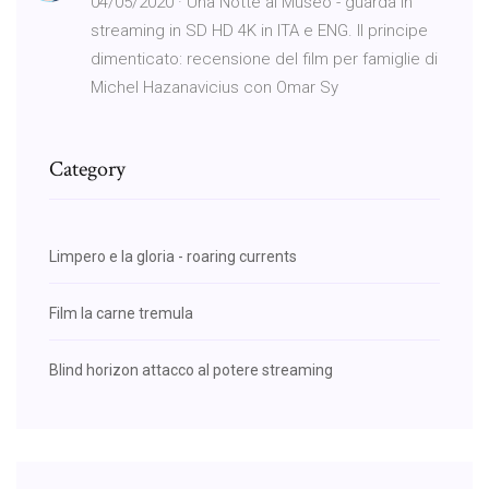
04/05/2020 · Una Notte al Museo - guarda in
streaming in SD HD 4K in ITA e ENG. Il principe
dimenticato: recensione del film per famiglie di
Michel Hazanavicius con Omar Sy
Category
Limpero e la gloria - roaring currents
Film la carne tremula
Blind horizon attacco al potere streaming