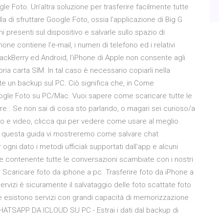
 Foto. Un’altra soluzione per trasferire facilmente tutte
a di sfruttare Google Foto, ossia l’applicazione di Big G
presenti sul dispositivo e salvarle sullo spazio di
one contiene l'e-mail, i numeri di telefono ed i relativi
BlackBerry ed Android, l'iPhone di Apple non consente agli
pria carta SIM. In tal caso è necessario copiarli nella
e un backup sul PC. Ciò significa che, in Come
oogle Foto su PC/Mac. Vuoi sapere come scaricare tutte le
.. Se non sai di cosa sto parlando, o magari sei curioso/a
oto e video, clicca qui per vedere come usare al meglio
In questa guida vi mostreremo come salvare chat
ni dato i metodi ufficiali supportati dall'app e alcuni
e contenente tutte le conversazioni scambiate con i nostri
e. Scaricare foto da iphone a pc. Trasferire foto da iPhone a
ervizi è sicuramente il salvataggio delle foto scattate foto
 esistono servizi con grandi capacità di memorizzazione
SAPP DA ICLOUD SU PC - Estrai i dati dal backup di