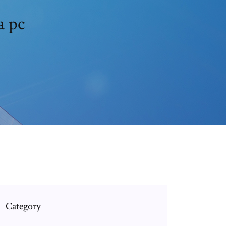
a pc
Category