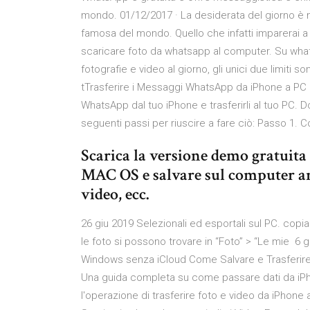
mondo. 01/12/2017 · La desiderata del giorno è 
famosa del mondo. Quello che infatti imparerai 
scaricare foto da whatsapp al computer. Su whatsa
fotografie e video al giorno, gli unici due limiti
tTrasferire i Messaggi WhatsApp da iPhone a PC d
WhatsApp dal tuo iPhone e trasferirli al tuo PC. Do
seguenti passi per riuscire a fare ciò: Passo 1. C
Scarica la versione demo gratuit
MAC OS e salvare sul computer anch
video, ecc.
26 giu 2019 Selezionali ed esportali sul PC. copia
le foto si possono trovare in “Foto” > “Le mie 6
Windows senza iCloud Come Salvare e Trasferir
Una guida completa su come passare dati da iPhon
l'operazione di trasferire foto e video da iPhone 