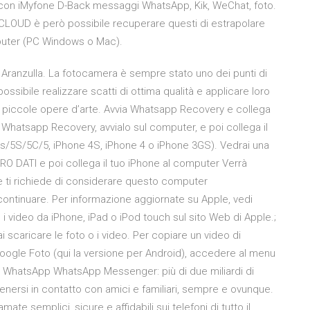
 con iMyfone D-Back messaggi WhatsApp, Kik, WeChat, foto.
P ICLOUD è però possibile recuperare questi di estrapolare
mputer (PC Windows o Mac).
 Aranzulla. La fotocamera è sempre stato uno dei punti di
ossibile realizzare scatti di ottima qualità e applicare loro
lle piccole opere d’arte. Avvia Whatsapp Recovery e collega
di Whatsapp Recovery, avvialo sul computer, e poi collega il
s/5S/5C/5, iPhone 4S, iPhone 4 o iPhone 3GS). Vedrai una
RO DATI e poi collega il tuo iPhone al computer Verrà
e ti richiede di considerare questo computer
 continuare. Per informazione aggiornate su Apple, vedi
 i video da iPhone, iPad o iPod touch sul sito Web di Apple.;
ai scaricare le foto o i video. Per copiare un video di
oogle Foto (qui la versione per Android), accedere al menu
are WhatsApp WhatsApp Messenger: più di due miliardi di
nersi in contatto con amici e familiari, sempre e ovunque.
e semplici, sicure e affidabili sui telefoni di tutto il