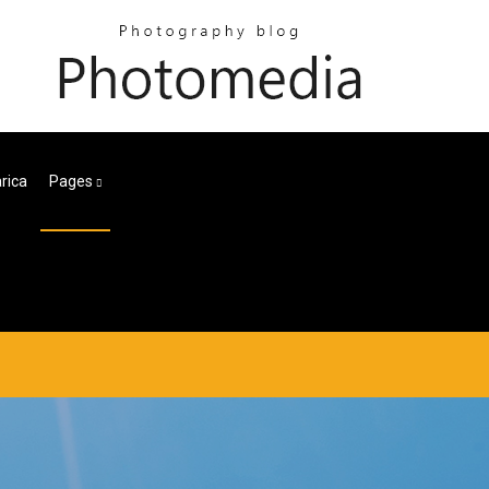
rica
Pages