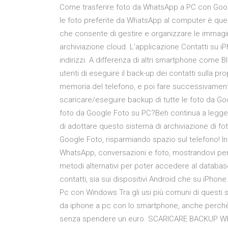
Come trasferire foto da WhatsApp a PC con Google
le foto preferite da WhatsApp al computer è quell
che consente di gestire e organizzare le immagini 
archiviazione cloud. L'applicazione Contatti su iPh
indirizzi. A differenza di altri smartphone come 
utenti di eseguire il back-up dei contatti sulla pro
memoria del telefono, e poi fare successivament
scaricare/eseguire backup di tutte le foto da G
foto da Google Foto su PC?Beh continua a leggere
di adottare questo sistema di archiviazione di f
Google Foto, risparmiando spazio sul telefono! 
WhatsApp, conversazioni e foto, mostrandovi per og
metodi alternativi per poter accedere al databas
contatti, sia sui dispositivi Android che su iPhon
Pc con Windows Tra gli usi più comuni di questi s
da iphone a pc con lo smartphone, anche perchè
senza spendere un euro. SCARICARE BACKUP WHAT