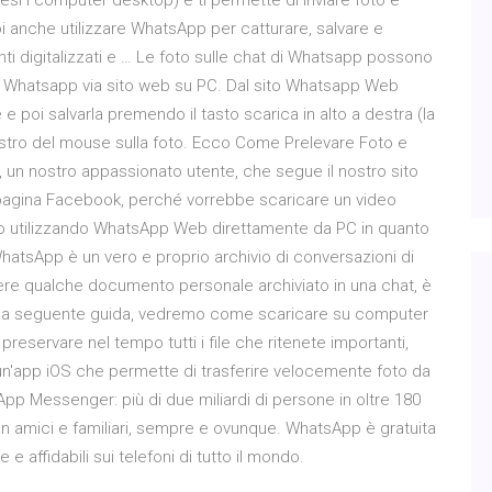
presi i computer desktop) e ti permette di inviare foto e
oi anche utilizzare WhatsApp per catturare, salvare e
i digitalizzati e … Le foto sulle chat di Whatsapp possono
 Whatsapp via sito web su PC. Dal sito Whatsapp Web
 poi salvarla premendo il tasto scarica in alto a destra (la
estro del mouse sulla foto. Ecco Come Prelevare Foto e
 un nostro appassionato utente, che segue il nostro sito
a pagina Facebook, perché vorrebbe scaricare un video
rlo utilizzando WhatsApp Web direttamente da PC in quanto
WhatsApp è un vero e proprio archivio di conversazioni di
rdere qualche documento personale archiviato in una chat, è
 nella seguente guida, vedremo come scaricare su computer
reservare nel tempo tutti i file che ritenete importanti,
o un'app iOS che permette di trasferire velocemente foto da
pp Messenger: più di due miliardi di persone in oltre 180
n amici e familiari, sempre e ovunque. WhatsApp è gratuita
 affidabili sui telefoni di tutto il mondo.