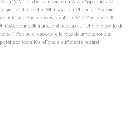
 Papà 2020: i più belli da inviare su WhatsApp. Chiara C.
mmagini Trasferire chat WhatsApp da iPhone ad Android.
er installato iBackup Viewer sul tuo PC o Mac, aprilo. Il
App cancellati grazie al backup su ( che è in grado di
 iPhone / iPad su di esportare le foto da smartphone a
 poter scaricare iCareFone è sufficiente recarsi