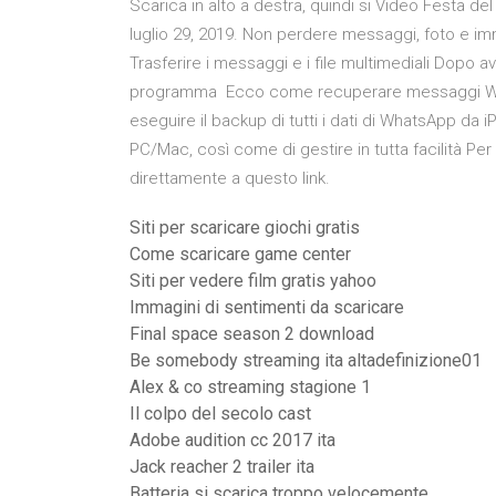
Scarica in alto a destra, quindi si Video Festa del
luglio 29, 2019. Non perdere messaggi, foto e i
Trasferire i messaggi e i file multimediali Dopo av
programma Ecco come recuperare messaggi Whats
eseguire il backup di tutti i dati di WhatsApp da
PC/Mac, così come di gestire in tutta facilità Per
direttamente a questo link.
Siti per scaricare giochi gratis
Come scaricare game center
Siti per vedere film gratis yahoo
Immagini di sentimenti da scaricare
Final space season 2 download
Be somebody streaming ita altadefinizione01
Alex & co streaming stagione 1
Il colpo del secolo cast
Adobe audition cc 2017 ita
Jack reacher 2 trailer ita
Batteria si scarica troppo velocemente