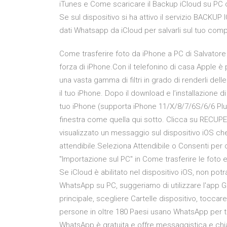
iTunes e Come scaricare il Backup iCloud su PC
Se sul dispositivo si ha attivo il servizio BACKU
dati Whatsapp da iCloud per salvarli sul tuo co
Come trasferire foto da iPhone a PC di Salvatore
forza di iPhone.Con il telefonino di casa Apple è p
una vasta gamma di filtri in grado di renderli de
il tuo iPhone. Dopo il download e l’installazione 
tuo iPhone (supporta iPhone 11/X/8/7/6S/6/6 Plu
finestra come quella qui sotto. Clicca su RECUPE
visualizzato un messaggio sul dispositivo iOS ch
attendibile.Seleziona Attendibile o Consenti per
"Importazione sul PC" in Come trasferire le foto e
Se iCloud è abilitato nel dispositivo iOS, non potr
WhatsApp su PC, suggeriamo di utilizzare l'app G
principale, scegliere Cartelle dispositivo, tocc
persone in oltre 180 Paesi usano WhatsApp per te
WhatsApp è gratuita e offre messaggistica e chiamat