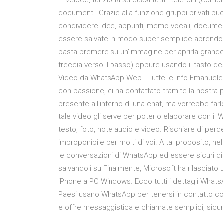
E’ veloce, funziona su quasi tutti i telefoni (com
documenti. Grazie alla funzione gruppi privati pu
condividere idee, appunti, memo vocali, document
essere salvate in modo super semplice aprendo
basta premere su un'immagine per aprirla grande e
freccia verso il basso) oppure usando il tasto d
Video da WhatsApp Web - Tutte le Info Emanuele,
con passione, ci ha contattato tramite la nostr
presente all'interno di una chat, ma vorrebbe fa
tale video gli serve per poterlo elaborare con il 
testo, foto, note audio e video. Rischiare di pe
improponibile per molti di voi. A tal proposito,
le conversazioni di WhatsApp ed essere sicuri di p
salvandoli su Finalmente, Microsoft ha rilasciat
iPhone a PC Windows. Ecco tutti i dettagli WhatsA
Paesi usano WhatsApp per tenersi in contatto co
e offre messaggistica e chiamate semplici, sicure e