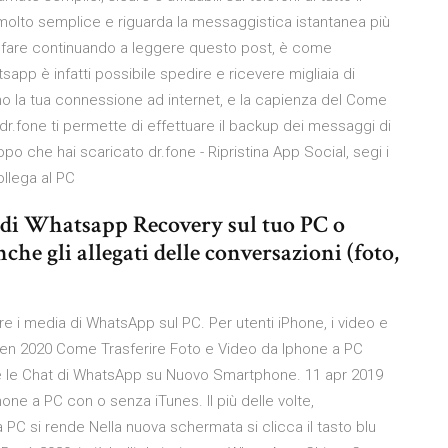
molto semplice e riguarda la messaggistica istantanea più
a fare continuando a leggere questo post, è come
pp è infatti possibile spedire e ricevere migliaia di
 sono la tua connessione ad internet, e la capienza del Come
r.fone ti permette di effettuare il backup dei messaggi di
po che hai scaricato dr.fone - Ripristina App Social, segi i
ollega al PC
a di Whatsapp Recovery sul tuo PC o
e gli allegati delle conversazioni (foto,
re i media di WhatsApp sul PC. Per utenti iPhone, i video e
 gen 2020 Come Trasferire Foto e Video da Iphone a PC
e le Chat di WhatsApp su Nuovo Smartphone. 11 apr 2019
e a PC con o senza iTunes. Il più delle volte,
a PC si rende Nella nuova schermata si clicca il tasto blu