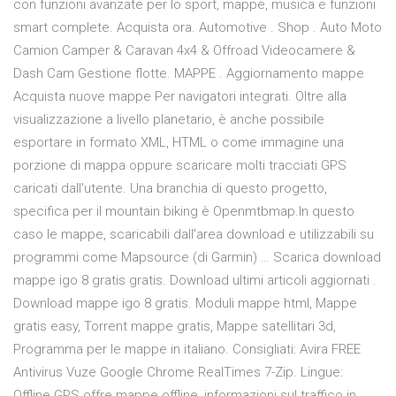
con funzioni avanzate per lo sport, mappe, musica e funzioni
smart complete. Acquista ora. Automotive . Shop . Auto Moto
Camion Camper & Caravan 4x4 & Offroad Videocamere &
Dash Cam Gestione flotte. MAPPE . Aggiornamento mappe
Acquista nuove mappe Per navigatori integrati. Oltre alla
visualizzazione a livello planetario, è anche possibile
esportare in formato XML, HTML o come immagine una
porzione di mappa oppure scaricare molti tracciati GPS
caricati dall'utente. Una branchia di questo progetto,
specifica per il mountain biking è Openmtbmap.In questo
caso le mappe, scaricabili dall'area download e utilizzabili su
programmi come Mapsource (di Garmin) … Scarica download
mappe igo 8 gratis gratis. Download ultimi articoli aggiornati .
Download mappe igo 8 gratis. Moduli mappe html, Mappe
gratis easy, Torrent mappe gratis, Mappe satellitari 3d,
Programma per le mappe in italiano. Consigliati: Avira FREE
Antivirus Vuze Google Chrome RealTimes 7-Zip. Lingue:
Offline GPS offre mappe offline, informazioni sul traffico in