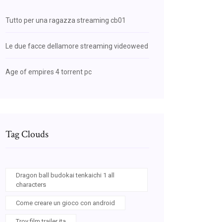
Tutto per una ragazza streaming cb01
Le due facce dellamore streaming videoweed
Age of empires 4 torrent pc
Tag Clouds
Dragon ball budokai tenkaichi 1 all
characters
Come creare un gioco con android
Troy film trailer ita