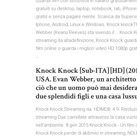
Guarda film con sottotitoli in italiano gratuitamen
gratuiti su desktop, laptop, notebook, tab, iPhon
gratis e senza pagare niente. Scarica da Superv
Iphone, Android, Linux e Windows. Knock knockT
Webber (Keanu Reeves) sta vivendo il … Knock Kn
streaming ita altadefinizione, Knock Knock guardar
film online o guarda i migliori video HD 1080p gra
…
Knock Knock [Sub-ITA] [HD] (2
USA. Evan Webber, un architetto 
ciò che un uomo può mai desiderar
due splendidi figli e una casa luss
Knock Knock Streaming ita. HDIMDB: 4.9. Risoluz
streaming Due carrellate attraverso la casa vuota al
nell'ambiente 8 gen 2015 Knock Knock - Un film d
Knock Knock perde di abbrivio in streaming, NOLE