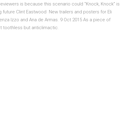
 reviewers is because this scenario could "Knock, Knock" is
g future Clint Eastwood New trailers and posters for Eli
nza Izzo and Ana de Armas. 9 Oct 2015 As a piece of
t toothless but anticlimactic.