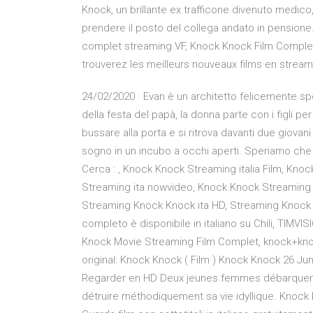
Knock, un brillante ex trafficone divenuto medico, s
prendere il posto del collega andato in pensio
complet streaming VF, Knock Knock Film Comple
trouverez les meilleurs nouveaux films en stream
24/02/2020 · Evan è un architetto felicemente sp
della festa del papà, la donna parte con i figli pe
bussare alla porta e si ritrova davanti due giova
sogno in un incubo a occhi aperti. Speriamo che or
Cerca : , Knock Knock Streaming italia Film, Kno
Streaming ita nowvideo, Knock Knock Streaming a
Streaming Knock Knock ita HD, Streaming Knock K
completo è disponibile in italiano su Chili, TIMV
Knock Movie Streaming Film Complet, knock+kno
original: Knock Knock ( Film ) Knock Knock 26 Jun
Regarder en HD Deux jeunes femmes débarquen
détruire méthodiquement sa vie idyllique. Knock