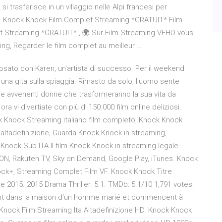
i trasferisce in un villaggio nelle Alpi francesi per
ne. Knock Knock Film Complet Streaming *GRATUIT* Film
t Streaming *GRATUIT* , 🌍 Sur Film Streaming VFHD vous
ing, Regarder le film complet au meilleur …
osato con Karen, un'artista di successo. Per il weekend
r una gita sulla spiaggia. Rimasto da solo, l'uomo sente
ni e avvenenti donne che trasformeranno la sua vita da
a vi divertiate con più di 150.000 film online deliziosi.
ck Knock Streaming italiano film completo, Knock Knock
ltadefinizione, Guarda Knock Knock in streaming,
nock Sub ITA Il film Knock Knock in streaming legale
ISION, Rakuten TV, Sky on Demand, Google Play, iTunes. Knock
ck+, Streaming Complet Film VF. Knock Knock Titre
e 2015. 2015 Drama Thriller. 5.1. TMDb: 5.1/10 1,791 votes.
t dans la maison d'un homme marié et commencent à
 Knock Film Streaming Ita Altadefinizione HD. Knock Knock