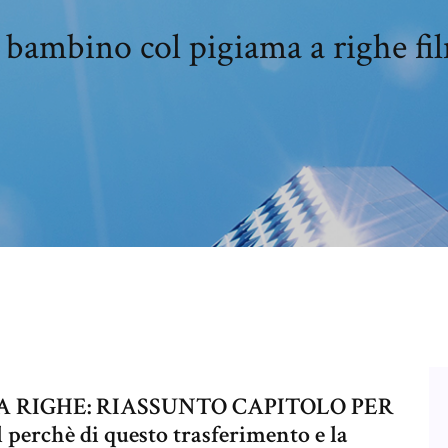
l bambino col pigiama a righe fi
A RIGHE: RIASSUNTO CAPITOLO PER
perchè di questo trasferimento e la