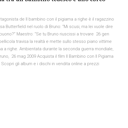
otagonista de Il bambino con il pigiama a righe è il ragazzino
a Butterfield nel ruolo di Bruno: “Mi scusi, ma lei vuole dire
o buono?” Maestro: “Se tu Bruno riuscissi a trovare 26 gen
llicola travisa la realtà e mette sullo stesso piano vittime
ama a righe. Ambientata durante la seconda guerra mondiale,
 Bruno, 26 mag 2009 Acquista il film Il Bambino con Il Pigiama
. Scopri gli album e i dischi in vendita online a prezzi