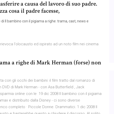
asferire a causa del lavoro di suo padre.
za cosa il padre facesse,
i Il bambino con il pigiama a righe: trama, cast, news e
rievoca l'olocausto ed ispirato ad un noto film nei cinema
giama a righe di Mark Herman (forse) non
sta con gli occhi dei bambini: il film tratto dal romanzo di
n DVD di Mark Herman - con Asa Butterfield , Jack
isparmia online con le 19 dic 2008 Il bambino con il pigiama
amax e distribuito dalla Disney - ci sono diverse
enco completo · Piccole Donne. Drammatici. 1 dic 2008 Il
austo e basterebbe questo a chiudere il discorso. Al solito,