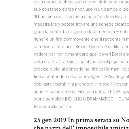
di un comandante nazista e completamente ignar
suo coetaneo ebreo rinchiuso in un campo di con
“Il bambino con il pigiama a righe” di John Boyne (
maestra Mary potete trovare una scheda didattic
gratuitamente: Per il giorno della memoria – sche
righe" è un film commovente che ti racconta in m
bambino di otto anni: Bruno. Questo è un film per 
vedere per non dimenticare quei poveri Ebrei che 
bella e di Train de vie, Il bambino con il pigiama
preciso ruolo: al contrario nel film di Herman i d
fino a confondersi e a sconvolgersi. È l'inadeguat
obbligare i bambini a prendere in mano il Nessun F
righe. Puoi cercare un Film qua sotto: TROVA. opp
storia semplice [HD] (1991) DRAMMATICO – DURATA
telefona alla polizia
25 gen 2019 In prima serata su Nov
che narra dell' impossibile amici