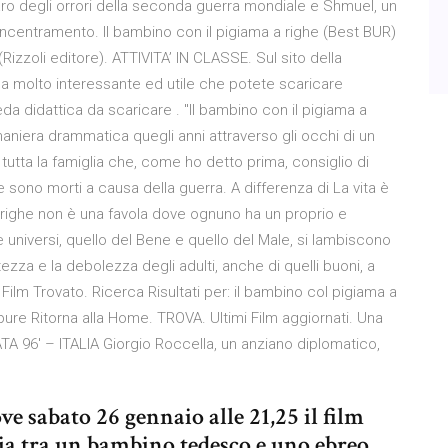
o degli orrori della seconda guerra mondiale e Shmuel, un
centramento. Il bambino con il pigiama a righe (Best BUR)
Rizzoli editore). ATTIVITA’ IN CLASSE. Sul sito della
a molto interessante ed utile che potete scaricare
da didattica da scaricare . "Il bambino con il pigiama a
aniera drammatica quegli anni attraverso gli occhi di un
tutta la famiglia che, come ho detto prima, consiglio di
sono morti a causa della guerra. A differenza di La vita è
 a righe non è una favola dove ognuno ha un proprio e
ue universi, quello del Bene e quello del Male, si lambiscono
ezza e la debolezza degli adulti, anche di quelli buoni, a
ilm Trovato. Ricerca Risultati per: il bambino col pigiama a
ure Ritorna alla Home. TROVA. Ultimi Film aggiornati. Una
 96′ – ITALIA Giorgio Roccella, un anziano diplomatico,
e sabato 26 gennaio alle 21,25 il film
zia tra un bambino tedesco e uno ebreo