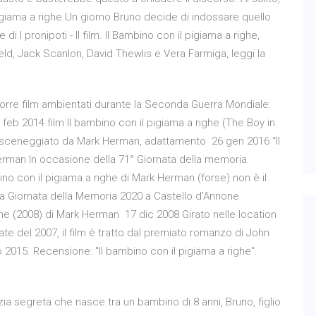
pigiama a righe Un giorno Bruno decide di indossare quello
 I pronipoti - Il film. Il Bambino con il pigiama a righe,
ld, Jack Scanlon, David Thewlis e Vera Farmiga, leggi la
porre film ambientati durante la Seconda Guerra Mondiale:
 feb 2014 film Il bambino con il pigiama a righe (The Boy in
 e sceneggiato da Mark Herman, adattamento 26 gen 2016 “Il
Herman In occasione della 71° Giornata della memoria.
ino con il pigiama a righe di Mark Herman (forse) non è il
r la Giornata della Memoria 2020 a Castello d'Annone
ighe (2008) di Mark Herman 17 dic 2008 Girato nelle location
ate del 2007, il film è tratto dal premiato romanzo di John
o 2015. Recensione: "Il bambino con il pigiama a righe".
izia segreta che nasce tra un bambino di 8 anni, Bruno, figlio