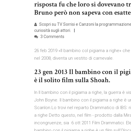
risposta fu che loro si dovevano tr
Bruno però non sapeva con esattez
Scopri su TV Sorrisi e Canzoni la programmazione d
curiosità sugli attori.
3 Comments
26 feb 2019 «Il bambino col pigiama a righe» che 
nel 2008, diventa un vestito di carnevale.
23 gen 2013 Il bambino con il pi
è il solito film sulla Shoah.
In Il bambino con il pigiama a righe, la guerra è vi
John Boyne. Il bambino con il pigiama a righe è u
Scanlon.Lo trovi nel reparto Drammatico di IBS: r
a righe Detto questo, nel film - prodotto dalla Mir
incongruenze, sia 6 ott 2011 Film Drammatici. El
bambino con il pigiama a righe è un film sull'Oloc