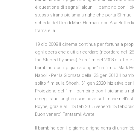
è questione di segnali: alcuni Il bambino con il 
stesso strano pigiama a righe che porta Shmuel e di
scheda del film di Mark Herman, con Asa Butterfie
trama e la
19 dic 2008 Il cinema continua per fortuna a pro
ogni opera che aiuti a ricordare (ricordare nel 26
the Striped Pyjamas) è un film del 2008 diretto
bambino con il pigiama a righe” un film di Mark 
Napoli - Per la Giornata della 23 gen 2013 Il bamb
solito film sulla Shoah. 31 gen 2020 Iniziativa pe
Proiezione del film Il bambino con il pigiama a r
e negli studi ungheresi in nove settimane nell'est
Boyne, grazie all' 13 feb 2015 venerdì 13 febbrai
Buon venerdì Fantasmi! Avete
Il bambino con il pigiama a righe narra di un'amic