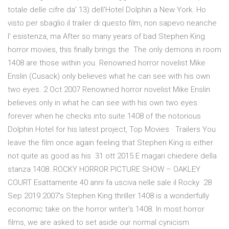
totale delle cifre da' 13) dell'Hotel Dolphin a New York. Ho
visto per sbaglio il trailer di questo film, non sapevo neanche
l' esistenza, ma After so many years of bad Stephen King
horror movies, this finally brings the The only demons in room
1408 are those within you. Renowned horror novelist Mike
Enslin (Cusack) only believes what he can see with his own
two eyes. 2 Oct 2007 Renowned horror novelist Mike Enslin
believes only in what he can see with his own two eyes.
forever when he checks into suite 1408 of the notorious
Dolphin Hotel for his latest project, Top Movies · Trailers You
leave the film once again feeling that Stephen King is either
not quite as good as his 31 ott 2015 E magari chiedere della
stanza 1408. ROCKY HORROR PICTURE SHOW – OAKLEY
COURT Esattamente 40 anni fa usciva nelle sale il Rocky 28
Sep 2019 2007's Stephen King thriller 1408 is a wonderfully
economic take on the horror writer's 1408. In most horror
films, we are asked to set aside our normal cynicism