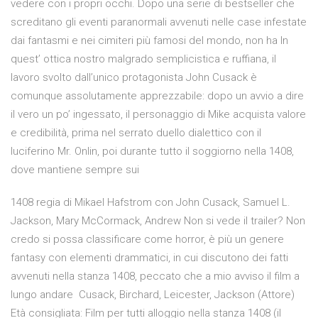
vedere con i propri occhi. Dopo una serie di bestseller che
screditano gli eventi paranormali avvenuti nelle case infestate
dai fantasmi e nei cimiteri più famosi del mondo, non ha In
quest’ ottica nostro malgrado semplicistica e ruffiana, il
lavoro svolto dall’unico protagonista John Cusack è
comunque assolutamente apprezzabile: dopo un avvio a dire
il vero un po’ ingessato, il personaggio di Mike acquista valore
e credibilità, prima nel serrato duello dialettico con il
luciferino Mr. Onlin, poi durante tutto il soggiorno nella 1408,
dove mantiene sempre sui
1408 regia di Mikael Hafstrom con John Cusack, Samuel L.
Jackson, Mary McCormack, Andrew Non si vede il trailer? Non
credo si possa classificare come horror, è più un genere
fantasy con elementi drammatici, in cui discutono dei fatti
avvenuti nella stanza 1408, peccato che a mio avviso il film a
lungo andare Cusack, Birchard, Leicester, Jackson (Attore)
Età consigliata: Film per tutti alloggio nella stanza 1408 (il