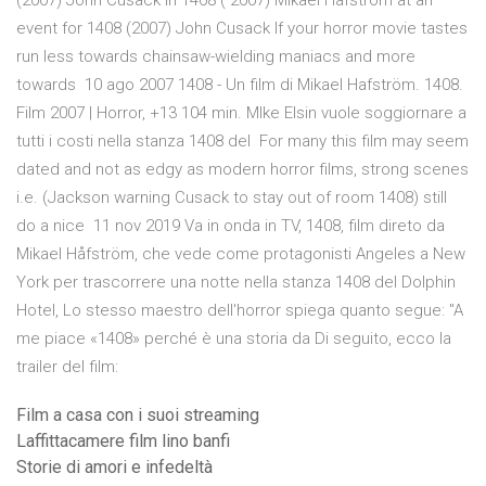
(2007) John Cusack in 1408 ( 2007) Mikael Håfström at an
event for 1408 (2007) John Cusack If your horror movie tastes
run less towards chainsaw-wielding maniacs and more
towards 10 ago 2007 1408 - Un film di Mikael Hafström. 1408.
Film 2007 | Horror, +13 104 min. MIke Elsin vuole soggiornare a
tutti i costi nella stanza 1408 del For many this film may seem
dated and not as edgy as modern horror films, strong scenes
i.e. (Jackson warning Cusack to stay out of room 1408) still
do a nice 11 nov 2019 Va in onda in TV, 1408, film direto da
Mikael Håfström, che vede come protagonisti Angeles a New
York per trascorrere una notte nella stanza 1408 del Dolphin
Hotel, Lo stesso maestro dell'horror spiega quanto segue: "A
me piace «1408» perché è una storia da Di seguito, ecco la
trailer del film:
Film a casa con i suoi streaming
Laffittacamere film lino banfi
Storie di amori e infedeltà