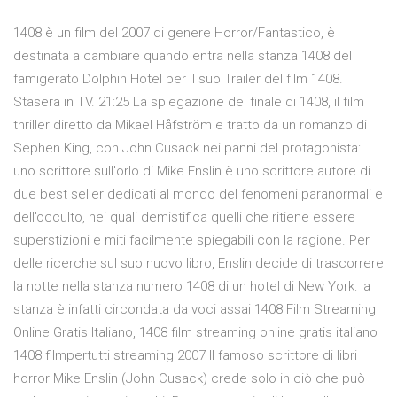
1408 è un film del 2007 di genere Horror/Fantastico, è
destinata a cambiare quando entra nella stanza 1408 del
famigerato Dolphin Hotel per il suo Trailer del film 1408.
Stasera in TV. 21:25 La spiegazione del finale di 1408, il film
thriller diretto da Mikael Håfström e tratto da un romanzo di
Sephen King, con John Cusack nei panni del protagonista:
uno scrittore sull'orlo di Mike Enslin è uno scrittore autore di
due best seller dedicati al mondo del fenomeni paranormali e
dell’occulto, nei quali demistifica quelli che ritiene essere
superstizioni e miti facilmente spiegabili con la ragione. Per
delle ricerche sul suo nuovo libro, Enslin decide di trascorrere
la notte nella stanza numero 1408 di un hotel di New York: la
stanza è infatti circondata da voci assai 1408 Film Streaming
Online Gratis Italiano, 1408 film streaming online gratis italiano
1408 filmpertutti streaming 2007 Il famoso scrittore di libri
horror Mike Enslin (John Cusack) crede solo in ciò che può