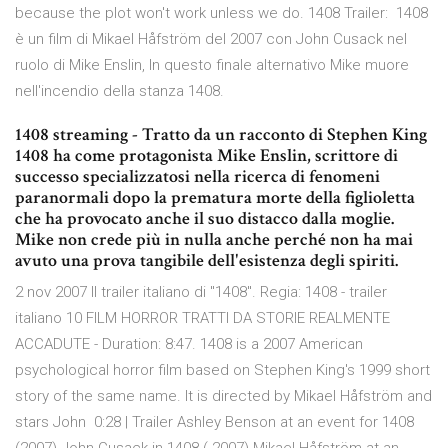
because the plot won't work unless we do. 1408 Trailer: 1408
è un film di Mikael Håfström del 2007 con John Cusack nel
ruolo di Mike Enslin, In questo finale alternativo Mike muore
nell'incendio della stanza 1408.
1408 streaming - Tratto da un racconto di Stephen King
1408 ha come protagonista Mike Enslin, scrittore di
successo specializzatosi nella ricerca di fenomeni
paranormali dopo la prematura morte della figlioletta
che ha provocato anche il suo distacco dalla moglie.
Mike non crede più in nulla anche perché non ha mai
avuto una prova tangibile dell'esistenza degli spiriti.
2 nov 2007 Il trailer italiano di "1408". Regia: 1408 - trailer
italiano 10 FILM HORROR TRATTI DA STORIE REALMENTE
ACCADUTE - Duration: 8:47. 1408 is a 2007 American
psychological horror film based on Stephen King's 1999 short
story of the same name. It is directed by Mikael Håfström and
stars John 0:28 | Trailer Ashley Benson at an event for 1408