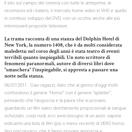
Il sito sul campo del cinema con tutte le anteprime, le
recensioni ed i trailers, il mercato home video in VHS e quello
in continuo sviluppo del DVD, con un occhio anche alle più
interessanti proposte televisive.
La trama racconta di una stanza del Dolphin Hotel di
New York, la numero 1408, che è da molti considerata
maledetta: nel corso degli anni è stata teatro di eventi
terribili quanto inspiegabili. Un noto scrittore di
fenomeni paranormali, autore di diversi libri dove
"smaschera" l'inspiegabile, si appresta a passare una
notte nella stanza.
06/07/2011 · Ciao ragazzi, dato che al giorno d'oggi molti
confondono il genere "Horror" con il genere "splatter",
pensando che l'angoscia e la paura che si provano
guardando un film siano direttamente proporzionali al sangue
schizzato, corpi nudi, ecc avrei bisogno di un aiuto: sapete
indicarmi una lista di film (più o meno recenti) di VERO horror,
tipo psicologico, che ti fanno provare angoscia e