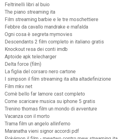
Feltrinelli libri al buio
The piano streaming ita
Film streaming barbie e le tre moschettiere
Febbre da cavallo mandrake e mafalda
Ogni cosa è segreta mymovies
Descendants 2 film completo in italiano gratis
Knockout resa dei conti imdb
Aptoide apk telecharger
Delta force (film)
La figlia del corsaro nero cartone
I simpson il film streaming ita alta altadefinizione
Film mkv net
Comè bello far lamore cast completo
Come scaricare musica su iphone 5 gratis
Trenino thomas film un mondo di avventure
Vacanza con il morto
Trama film un angelo allinferno
Maranatha vieni signor accordi pdf
Pokémon il film - mewtwo contro mew streaming ita