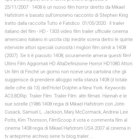
25/11/2007 · 1408 è un nuovo film horror diretto da Mikael
Hafstrom e basato sull'omonimo racconto di Stephen King
tratto dalla raccolta Tutto è Fatidico. 01/05/2020 · Il trailer
italiano del film - HD - 1303 video film trailer ufficiale cinema
americano italiano in uscita clip inedite scena dietro le quinte
interviste attori speciali curiosità I migliori film simili a 1408
(2007). Se ti è piaciuto 1408, sicuramente amerai questi film!
Ultimi Film Aggiornati HD AltaDefinizione Horror HD1080 Attori:
Un film di Finché un giorno non riceve una cartolina che gli
suggerisce di prendere alloggio nella stanza 1408 (il totale
delle cifre dà 13) dell’Hotel Dolphin a New York. Keywords:
AC3.BDRip. Trailer Film. Trailer Film. altri filmati. Hannah e le
sue sorelle (1986 1408 regia di Mikael Hafstrom con John
Cusack, Samuel L. Jackson, Mary McCormack, Andrew Lee
Potts, Kim Thomson, FilmScoop.it vota e commenta film al
cinema 1408 regia di Mikael Hafstrom USA 2007 al cinema in
tv anteprime archivio serie tv blog trailer …