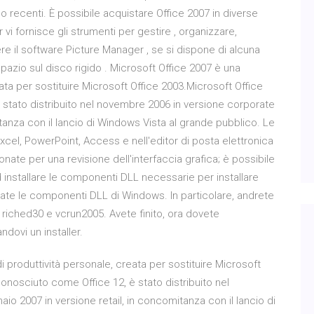
ecenti. È possibile acquistare Office 2007 in diverse
 vi fornisce gli strumenti per gestire , organizzare,
vere il software Picture Manager , se si dispone di alcuna
spazio sul disco rigido . Microsoft Office 2007 è una
eata per sostituire Microsoft Office 2003.Microsoft Office
stato distribuito nel novembre 2006 in versione corporate
itanza con il lancio di Windows Vista al grande pubblico. Le
 Excel, PowerPoint, Access e nell'editor di posta elettronica
nate per una revisione dell'interfaccia grafica; è possibile
 installare le componenti DLL necessarie per installare
nate le componenti DLL di Windows. In particolare, andrete
, riched30 e vcrun2005. Avete finito, ora dovete
dovi un installer.
i produttività personale, creata per sostituire Microsoft
onosciuto come Office 12, è stato distribuito nel
io 2007 in versione retail, in concomitanza con il lancio di