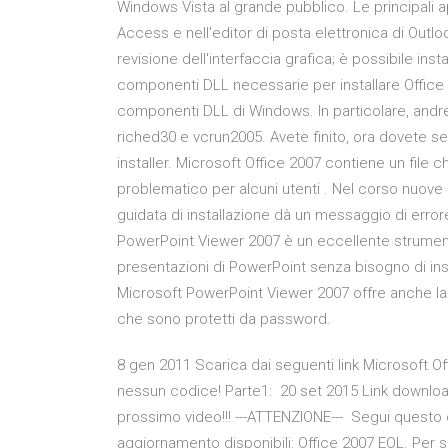
Windows Vista al grande pubblico. Le principali a
Access e nell'editor di posta elettronica di Outl
revisione dell'interfaccia grafica; è possibile ins
componenti DLL necessarie per installare Office 
componenti DLL di Windows. In particolare, andre
riched30 e vcrun2005. Avete finito, ora dovete 
installer. Microsoft Office 2007 contiene un file
problematico per alcuni utenti . Nel corso nuove i
guidata di installazione dà un messaggio di errore
PowerPoint Viewer 2007 è un eccellente strumen
presentazioni di PowerPoint senza bisogno di ins
Microsoft PowerPoint Viewer 2007 offre anche la p
che sono protetti da password.
8 gen 2011 Scarica dai seguenti link Microsoft Off
nessun codice! Parte1: 20 set 2015 Link downlo
prossimo video!!! ---ATTENZIONE--- Segui questo 
aggiornamento disponibili: Office 2007 EOL. Per s