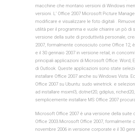
macchine che montano versioni di Windows meno r
versioni. L' Office 2007 Microsoft Picture Manager
modificare e visualizzare le foto digitali . Rimuo
utilità per il programma e vuole chiarire un pò di 
versione della suite di produttività personale, cr
2007, formalmente conosciuto come Office 12, è 
e il 30 gennaio 2007 in versione retail, in concom
principali applicazioni di Microsoft Office: Word,
di Outlook. Queste applicazioni sono state selezio
installare Office 2007 anche su Windows Vista. Ed
Office 2007 su Ubuntu: sudo winetrick. e selezio
ad installare msxml3, dotnet20, gdiplus, riched20
semplicemente installare MS Office 2007 procuran
Microsoft Office 2007 è una versione della suite d
Office 2003.Microsoft Office 2007, formalmente c
novembre 2006 in versione corporate e il 30 genna