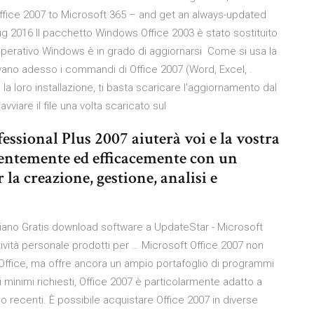
ffice 2007 to Microsoft 365 – and get an always-updated
lug 2016 Il pacchetto Windows Office 2003 è stato sostituito
a operativo Windows è in grado di aggiornarsi Come si usa la
vano adesso i commandi di Office 2007 (Word, Excel, .
a la loro installazione, ti basta scaricare l'aggiornamento dal
 avviare il file una volta scaricato sul
essional Plus 2007 aiuterà voi e la vostra
ientemente ed efficacemente con un
la creazione, gestione, analisi e
liano Gratis download software a UpdateStar - Microsoft
tività personale prodotti per … Microsoft Office 2007 non
 Office, ma offre ancora un ampio portafoglio di programmi
i minimi richiesti, Office 2007 è particolarmente adatto a
ecenti. È possibile acquistare Office 2007 in diverse