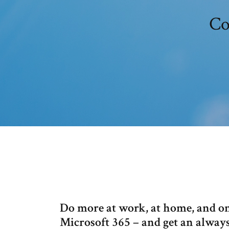
Co
Do more at work, at home, and on
Microsoft 365 – and get an alway