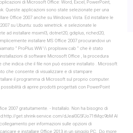
pplicazioni di Microsoft Office: Word, Excel, PowerPoint,
ook. Queste applicazioni sono state selezionate per una
tallare Office 2007 anche su Windows Vista. Ed installare le
2007 su Ubuntu: sudo winetrick. e selezionate le
te ad installare msxml3, dotnet20, gdiplus, riched20,
semplicemente installare MS Office 2007 procurandovi un
 chiamato " ProPlus.WW \\ proplsww.cab " che è stato
nstallazioni di software Microsoft Office , la procedura
 che indica che il file non può essere installato . Microsoft
to che consente di visualizzare e di stampare
tallare il programma di Microsoft sul proprio computer.
ossibilità di aprire prodotti progettati con PowerPoint
ice 2007 gratuitamente. - Installalo. Non ha bisogno di
ad:http://get.shrink-service.com/dJeaI0G5FJo71tMqc9bM Al
collegamento per informazioni sulle opzioni di
caricare e installare Office 2013 in un singolo PC, Do more